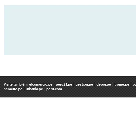
Visite también:
elcomercio.pe
peru21.pe
gestion.pe
depor.pe
trome.pe
p
neoauto.pe
urbania.pe
peru.com