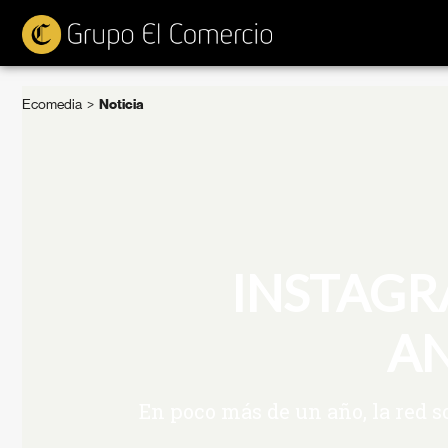
Ecomedia
>
Noticia
INSTAGR
AN
En poco más de un año, la red s