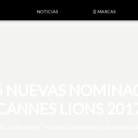
NOTICIAS
☰ MARCAS
6 NUEVAS NOMINA
CANNES LIONS 201
 mi vida mujer" son las campañas que amane