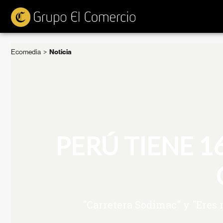
Ecomedia
>
Noticia
PERÚ TIENE 1
"Carretera Sodimac" y "Eres