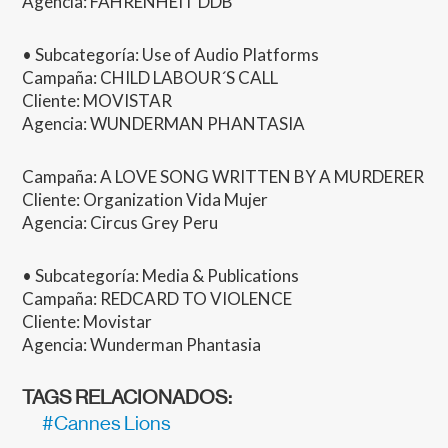
Agencia:
FAHRENHEIT
DDB
• Subcategoría: Use of Audio Platforms
Campaña:
CHILD
LABOUR´S
CALL
Cliente:
MOVISTAR
Agencia:
WUNDERMAN
PHANTASIA
Campaña: A
LOVE
SONG
WRITTEN
BY A
MURDERER
Cliente: Organization Vida Mujer
Agencia: Circus Grey Peru
• Subcategoría: Media & Publications
Campaña:
REDCARD
TO
VIOLENCE
Cliente: Movistar
Agencia: Wunderman Phantasia
TAGS RELACIONADOS:
#Cannes Lions