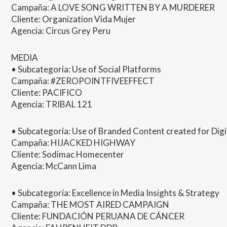
Campaña: A
LOVE
SONG
WRITTEN
BY A
MURDERER
Cliente: Organization Vida Mujer
Agencia: Circus Grey Peru
MEDIA
• Subcategoría: Use of Social Platforms
Campaña: #
ZEROPOINTFIVEEFFECT
Cliente:
PACIFICO
Agencia:
TRIBAL
121
• Subcategoría: Use of Branded Content created for Digit
Campaña:
HIJACKED
HIGHWAY
Cliente: Sodimac Homecenter
Agencia: McCann Lima
• Subcategoría: Excellence in Media Insights & Strategy
Campaña:
THE
MOST
AIRED
CAMPAIGN
Cliente: FUNDACIÓN
PERUANA
DE CÁ
NCER