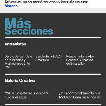
Entérate más de nuestros productos en la sección
Marcas
.
entrevistas
Sergio Serván | Jefe
Sergio Terry | CEO
Renato Farfán y Álex
de Publicidad y
Smartclick
Sánchez | Creativos
Marketing de Entel
de Smartclick
Perú
Galería Creativa
Y&R y Colgate se unen para
¿Y tú cómo hablas?, lo nuevo
cuidar el agua
McCann Lima para Inca Kola