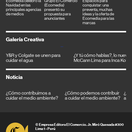
Ecomedia celebró la
Grupo El Comercio
Espacios para
Navidad en las
(Ecomedia)
conquistar: una
principales agencias
presentó su
preventa, muchas
de medios
propuesta para
ideas y la oferta de
anunciantes
Ecomedia para las
marcas
Galería Creativa
Y&R y Colgate se unen para
¿Y tú cómo hablas?, lo nuevo
cuidar el agua
McCann Lima para Inca Kola
Noticia
¿Cómo contribuimos a
¿Cómo podemos contribuir
¿Có
cuidar el medio ambiente?
a cuidar el medio ambiente?
a cu
© Empresa Editora El Comercio. Jr. Miró Quesada #300
Lima 1 - Perú