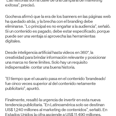
“Las historias son la clave de una campaña de marketing
exitosa”, precisó.
Gocheva afirmó que la era de los banners en las páginas web
ha quedado atrás, y la brecha con el branding debe
eliminarse. “Lo principal es no engañar a la audiencia”, señaló.
Si un contenido es pagado, debe estar especificado, porque
puede ser una ventaja si aprovecha las herramientas
digitales.
Desde inteligencia artificial hasta videos en 360°, la
creatividad para brindar información relevante y posicionar
una marca no tiene límites. Solo hay un requisito
indispensable: contar una buena historia.
“El tiempo que el usuario pasa en el contenido ‘brandeado’
fue cinco veces superior al del contenido netamente
publicitario”, apuntó.
Finalmente, resaltó la urgencia de invertir en esta nueva
tendencia publicitaria. “En Latinoamérica solo se destinan
US$ 1,240 millones al marketing de contenidos”, señaló. En
Estados Unidos la cifra asciende a US$ 11,490 millones.