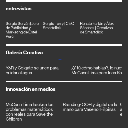
entrevistas
Sergio Serván | Jefe
Sergio Terry | CEO
Renato Farfán y Álex
de Publicidad y
Smartclick
Sánchez | Creativos
Marketing de Entel
de Smartclick
Perú
Galería Creativa
Y&R y Colgate se unen para
¿Y tú cómo hablas?, lo nuevo
cuidar el agua
McCann Lima para Inca Kola
Innovación en medios
McCann Lima hackea los
Branding: OOH y digital de la
Con
problemas matemáticos
mano para Vasenol Filipinas
aud
con reales para Save the
el c
Children