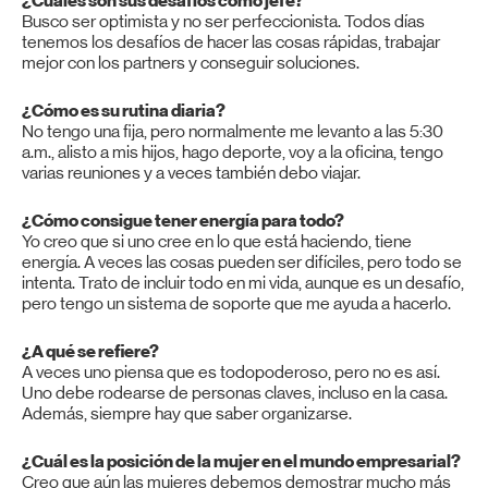
¿Cuáles son sus desafíos como jefe?
Busco ser optimista y no ser perfeccionista. Todos días
tenemos los desafíos de hacer las cosas rápidas, trabajar
mejor con los partners y conseguir soluciones.
¿Cómo es su rutina diaria?
No tengo una fija, pero normalmente me levanto a las 5:30
a.m., alisto a mis hijos, hago deporte, voy a la oficina, tengo
varias reuniones y a veces también debo viajar.
¿Cómo consigue tener energía para todo?
Yo creo que si uno cree en lo que está haciendo, tiene
energía. A veces las cosas pueden ser difíciles, pero todo se
intenta. Trato de incluir todo en mi vida, aunque es un desafío,
pero tengo un sistema de soporte que me ayuda a hacerlo.
¿A qué se refiere?
A veces uno piensa que es todopoderoso, pero no es así.
Uno debe rodearse de personas claves, incluso en la casa.
Además, siempre hay que saber organizarse.
¿Cuál es la posición de la mujer en el mundo empresarial?
Creo que aún las mujeres debemos demostrar mucho más