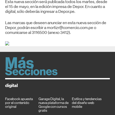
Esta nueva sección será publicada todos los martes, desde
el 15 de mayo, en la edición impresa de Depor. En cuanto a
digital, sólo deberás ingresar a Depor.pe.
Las marcas que deseen anunciar en esta nueva sección de
Depor, podrán escribir a mortizr@comercio.com.pe o
comunicarse al 3116500 (anexo 3412).
digital
Facebook apuesta
Garage Digital, la
Estilos y tendencias
por el contenido
nueva plataforma de
del diseño web
original
Google con cursos
mobile
gratis