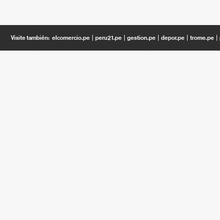
Visite también:
elcomercio.pe
peru21.pe
gestion.pe
depor.pe
trome.pe