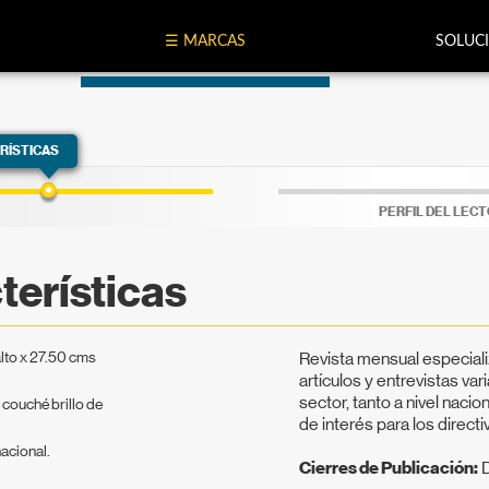
☰ MARCAS
SOLUC
RÍSTICAS
PERFIL DEL LEC
terísticas
lto x 27.50 cms
Revista mensual especial
artículos y entrevistas va
sector, tanto a nivel naci
 couché brillo de
de interés para los directi
nacional.
Cierres de Publicación:
D