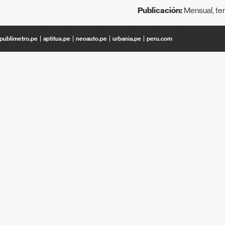
Publicación:
Mensual, ter
publimetro.pe
aptitus.pe
neoauto.pe
urbania.pe
peru.com