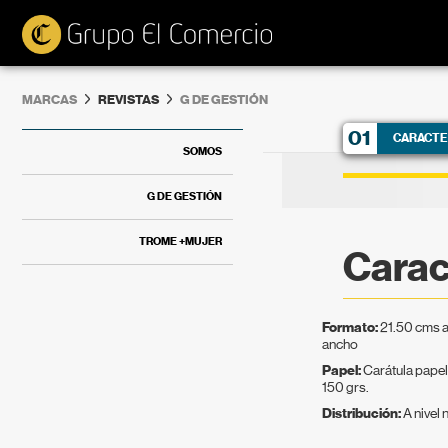
MARCAS
REVISTAS
G DE GESTIÓN
01
CARACTE
SOMOS
G DE GESTIÓN
TROME +MUJER
Carac
Formato:
21.50 cms a
ancho
Papel:
Carátula papel
150 grs.
Distribución:
A nivel 