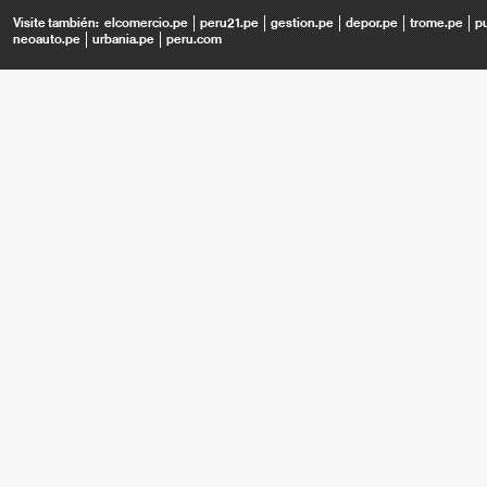
Visite también:
elcomercio.pe
peru21.pe
gestion.pe
depor.pe
trome.pe
p
neoauto.pe
urbania.pe
peru.com