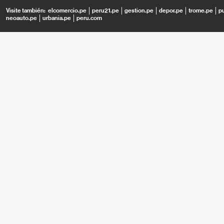
Visite también:
elcomercio.pe
peru21.pe
gestion.pe
depor.pe
trome.pe
p
neoauto.pe
urbania.pe
peru.com