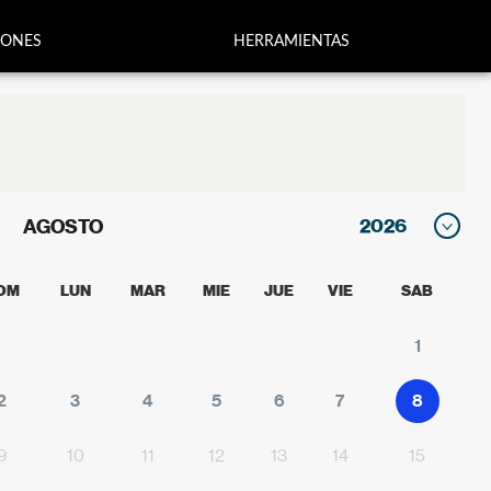
IONES
HERRAMIENTAS
AGOSTO
OM
LUN
MAR
MIE
JUE
VIE
SAB
1
2
3
4
5
6
7
8
9
10
11
12
13
14
15